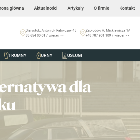
rona główna
Aktualności
Artykuły
O firmie
Kontakt
Białystok, Antoniuk Fabryczny 45
Zabłudów, A. Mickiewicza 1A
85 654 00 01 / więcej >>
+48 787 901 109 / więcej >>
TRUMNY
URNY
USŁUGI
ternatywa dla
ku