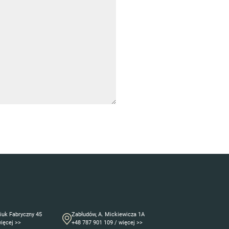
niuk Fabryczny 45
Zabłudów, A. Mickiewicza 1A
więcej >>
+48 787 901 109 / więcej >>