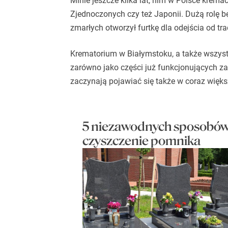
Minie jeszcze kilka lat, nim w Polsce krem
Zjednoczonych czy też Japonii. Dużą rolę bę
zmarłych otworzył furtkę dla odejścia od t
Krematorium w Białymstoku
, a także wszys
zarówno jako części już funkcjonujących za
zaczynają pojawiać się także w coraz więks
5 niezawodnych sposobów
czyszczenie pomnika