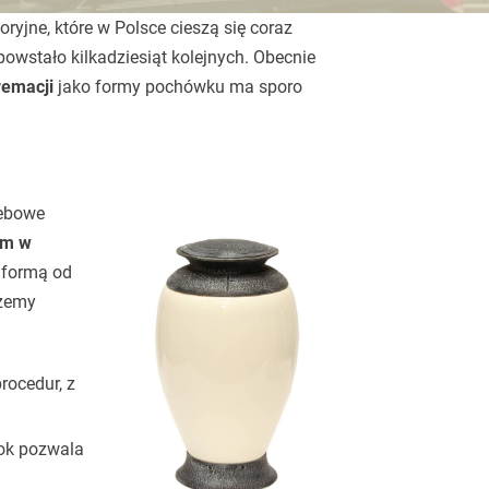
ryjne, które w Polsce cieszą się coraz
owstało kilkadziesiąt kolejnych. Obecnie
remacji
jako formy pochówku ma sporo
zebowe
um w
a formą od
ożemy
rocedur, z
łok pozwala