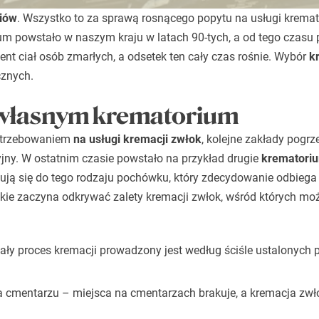
iów
. Wszystko to za sprawą rosnącego popytu na usługi kremato
m powstało w naszym kraju w latach 90-tych, a od tego czasu p
ent ciał osób zmarłych, a odsetek ten cały czas rośnie. Wybór
k
cznych.
własnym krematorium
potrzebowaniem
na usługi kremacji zwłok
, kolejne zakłady pogr
yjny. W ostatnim czasie powstało na przykład drugie
krematori
onują się do tego rodzaju pochówku, który zdecydowanie odbieg
kie zaczyna odkrywać zalety kremacji zwłok, wśród których m
ły proces kremacji prowadzony jest według ściśle ustalonych p
a cmentarzu – miejsca na cmentarzach brakuje, a kremacja zw