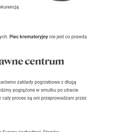
onkurencją
ych
.
Piec krematoryjny
nie jest co prawda
rawne centrum
 Zarówno zakłady pogrzebowe z długą
odziny pogrążone w smutku po utracie
 cały proces są oni przeprowadzani przez