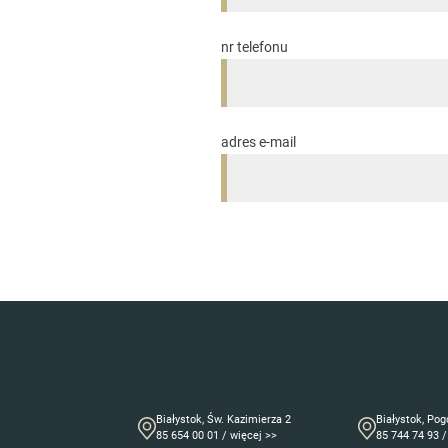
nr telefonu
adres e-mail
Białystok, Św. Kazimierza 2
Białystok, Po
85 654 00 01 / więcej >>
85 744 74 93 /