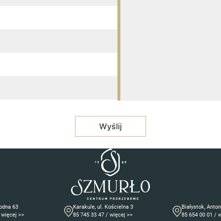
godna 63
Karakule, ul. Kościelna 3
Białystok, Anto
 więcej >>
85 745 33 47 / więcej >>
85 654 00 01 / 