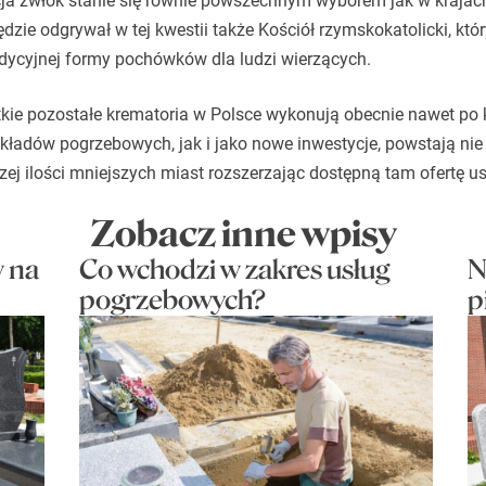
acja zwłok stanie się równie powszechnym wyborem jak w kraja
dzie odgrywał w tej kwestii także Kościół rzymskokatolicki, któ
radycyjnej formy pochówków dla ludzi wierzących.
tkie pozostałe krematoria w Polsce wykonują obecnie nawet po k
kładów pogrzebowych, jak i jako nowe inwestycje, powstają nie
zej ilości mniejszych miast rozszerzając dostępną tam ofertę 
Zobacz inne wpisy
 na
Co wchodzi w zakres usług
N
pogrzebowych?
p