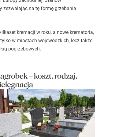
ch Europy zachodniej, Stanów
ry zezwalając na tę formę grzebania
ilkaset kremacji w roku, a nowe krematoria,
 tylko w miastach wojewódzkich, lecz także
usług pogrzebowych.
agrobek – koszt, rodzaj,
ielęgnacja