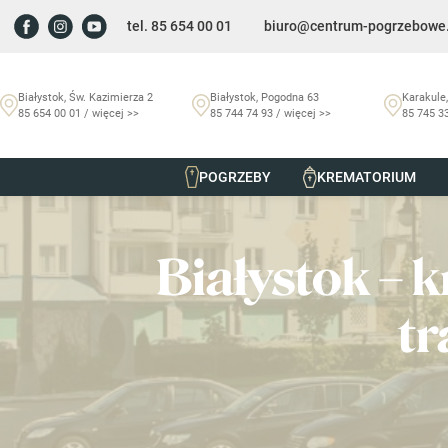
tel. 85 654 00 01
biuro@centrum-pogrzebowe.
Białystok, Św. Kazimierza 2
Białystok, Pogodna 63
Karakule,
85 654 00 01 / więcej >>
85 744 74 93 / więcej >>
85 745 33
POGRZEBY
KREMATORIUM
Szmurło Centrum Pogrzebowe
/
Artykuły
/
Białystok – kre
Białystok – 
t