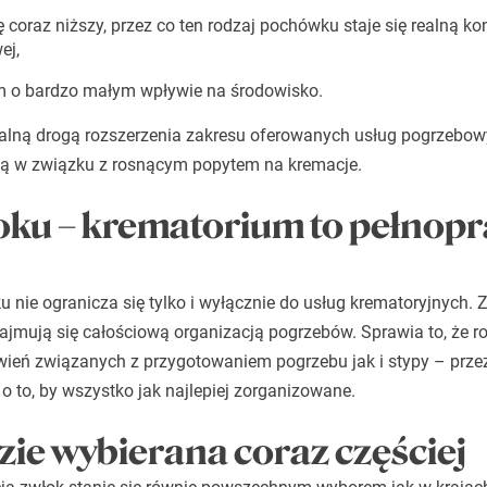
ę coraz niższy, przez co ten rodzaj pochówku staje się realną k
ej,
em o bardzo małym wpływie na środowisko.
alną drogą rozszerzenia zakresu
oferowanych usług pogrzebow
oną w związku z rosnącym popytem na kremacje.
oku – krematorium to pełnop
nie ogranicza się tylko i wyłącznie do usług krematoryjnych.
ajmują się całościową organizacją pogrzebów. Sprawia to, że r
twień związanych z przygotowaniem
pogrzebu
jak i
stypy
– przez
 to, by wszystko jak najlepiej zorganizowane.
ie wybierana coraz częściej