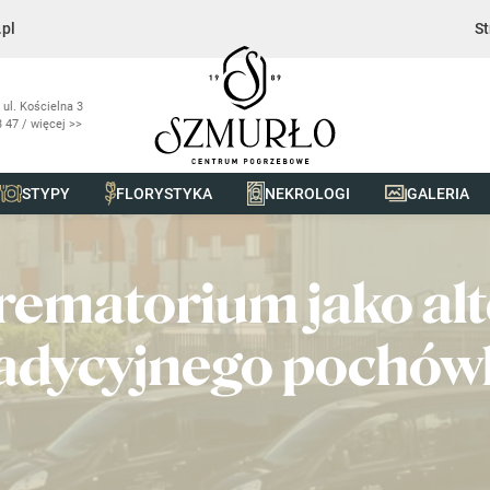
pl
St
 ul. Kościelna 3
 47 / więcej >>
STYPY
FLORYSTYKA
NEKROLOGI
GALERIA
matorium jako alternatywa dla tradycyjnego pochówku
krematorium jako al
radycyjnego pochów