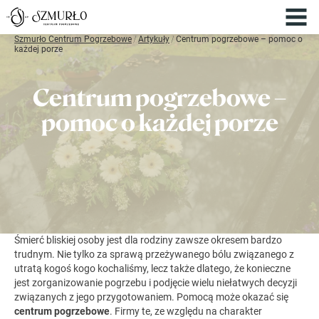
Szmurło Centrum Pogrzebowe
/
Artykuły
/
Centrum pogrzebowe – pomoc o
każdej porze
Centrum pogrzebowe –
pomoc o każdej porze
Śmierć bliskiej osoby jest dla rodziny zawsze okresem bardzo
trudnym. Nie tylko za sprawą przeżywanego bólu związanego z
utratą kogoś kogo kochaliśmy, lecz także dlatego, że konieczne
jest zorganizowanie pogrzebu i podjęcie wielu niełatwych decyzji
związanych z jego przygotowaniem. Pomocą może okazać się
centrum pogrzebowe
. Firmy te, ze względu na charakter