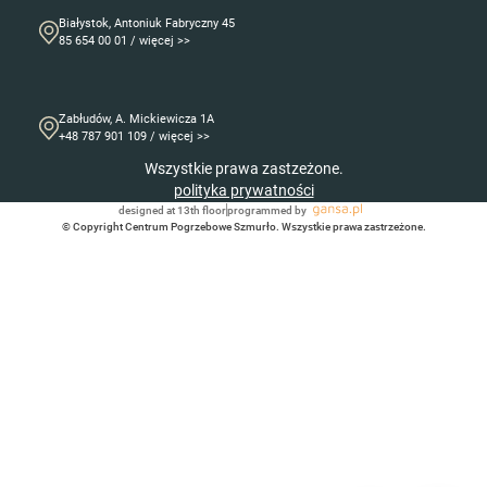
Białystok, Antoniuk Fabryczny 45
85 654 00 01 / więcej >>
Zabłudów, A. Mickiewicza 1A
+48 787 901 109 / więcej >>
Wszystkie prawa zastzeżone.
polityka prywatności
designed at 13th floor
programmed by
© Copyright Centrum Pogrzebowe Szmurło. Wszystkie prawa zastrzeżone.