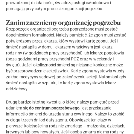
prowadzonej działalności, świadczą usługi całodobowo i
pomagają przy całym procesie organizacji pogrzebu.
Zanim zaczniemy organizację pogrzebu
Rozpoczęcie
organizacji pogrzebu
poprzedzone musi zostać
dopełnieniem formalności. Należy pamiętać, że zgon musi zostać
potwierdzony przez lekarza, który wystawi kartę zgonu. Jeśli
śmierć nastąpiła w domu, lekarzem właściwym jest lekarz
rodzinny (w godzinach pracy przychodni) lub lekarze pogotowia
(poza godzinami pracy przychodni POZ oraz w weekendy i
święta). Jeżeli okoliczności śmierci są niejasne, konieczne może
być przeprowadzenie sekcji zwłok. Kartę zgonu wystawia wtedy
zakład medycyny sądowej, po zakończeniu sekcji. Natomiast gdy
śmierć nastąpiła w szpitalu, to kartę zgonu wystawia lekarz
oddziałowy.
Drugą bardzo istotną kwestią, o której należy pamiętać przed
udaniem się
do centrum pogrzebowego
, jest przekazanie
informacji o śmierci do urzędu stanu cywilnego. Należy to zrobić
w ciągu trzech dni od daty zgonu. Obowiązek ten ciąży w
pierwszej kolejności na rodzinie zmarłego – małżonku, dzieciach,
krewnych lub powinowatych. Jeśli osoba zmarła nie ma rodziny