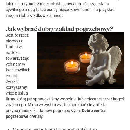
lub nie utrzymuje z nią kontaktu, powiadomić urząd stanu
cywilnego mogą także osoby niespokrewnione – na przykład
znajomi lub świadkowie śmierci.
Jak wybrać dobry zakład pogrzebowy?
Jest to rzecz
niezwykle
trudna w
natłoku
towarzysząc
ych nam w
tych chwilach
emocji.
Zwykle
korzystamy
więc z usług
firmy, którą już sprawdziliśmy wcześniej lub polecanej przez kogoś
znajomego. Mimo wszystko warto
zapoznać się z ofertą
przynajmniej kilku domów pogrzebowych.
Dobre centra
pogrzebowe
oferują:
Całodobowy odbiór i transport ciał (także